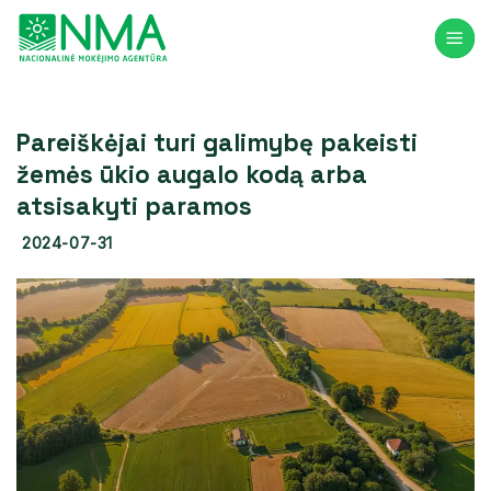
Skip
to
content
Pareiškėjai turi galimybę pakeisti
žemės ūkio augalo kodą arba
atsisakyti paramos
2024-07-31