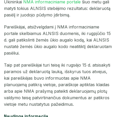
Ūkininkai
NMA informaciniame portale
šiuo metu gali
matyti tokius ALNSIS stebėjimo rezultatus: deklaruotą
pasėlį ir juodojo pūdymo įdirbimą.
Pareiškėjai, atsižvelgdami į NMA informaciniame
portale skelbiamus ALNSIS duomenis, iki rugpjūčio 15
d. gali patikslinti žemės ūkio augalo kodą, kai ALNSIS
nustatė žemės ūkio augalo kodo neatitiktį deklaruotam
pasėliui.
Taip pat pareiškėjai turi teisę iki rugsėjo 15 d. atsisakyti
paramos už deklaruotą lauką, išskyrus tuos atvejus,
kai pareiškėjas buvo informuotas apie NMA
planuojamą patikrą vietoje, paraiškoje aptiktas klaidas
arba apie NMA prašymą pateikti deklaruojamų plotų
valdymo teisę patvirtinančius dokumentus ar patikros
vietoje metu nustatytus pažeidimus.
Naudinga informacija