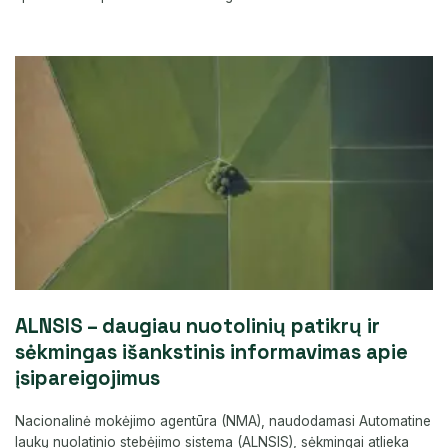
ALNSIS – daugiau nuotolinių patikrų ir
sėkmingas išankstinis informavimas apie
įsipareigojimus
Nacionalinė mokėjimo agentūra (NMA), naudodamasi Automatine
laukų nuolatinio stebėjimo sistema (ALNSIS), sėkmingai atlieka