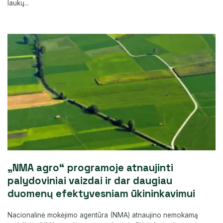
laukų...
„NMA agro“ programoje atnaujinti
palydoviniai vaizdai ir dar daugiau
duomenų efektyvesniam ūkininkavimui
Nacionalinė mokėjimo agentūra (NMA) atnaujino nemokamą